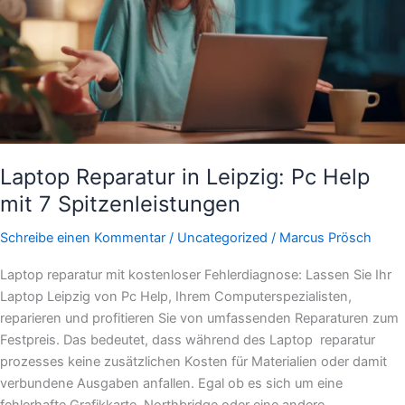
mit
7
Spitzenleistungen
Laptop Reparatur in Leipzig: Pc Help
mit 7 Spitzenleistungen
Schreibe einen Kommentar
/
Uncategorized
/
Marcus Prösch
Laptop reparatur mit kostenloser Fehlerdiagnose: Lassen Sie Ihr
Laptop Leipzig von Pc Help, Ihrem Computerspezialisten,
reparieren und profitieren Sie von umfassenden Reparaturen zum
Festpreis. Das bedeutet, dass während des Laptop reparatur
prozesses keine zusätzlichen Kosten für Materialien oder damit
verbundene Ausgaben anfallen. Egal ob es sich um eine
fehlerhafte Grafikkarte, Northbridge oder eine andere