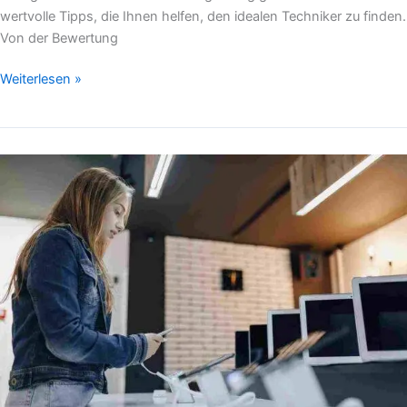
wertvolle Tipps, die Ihnen helfen, den idealen Techniker zu finden.
Von der Bewertung
Weiterlesen »
5
Tipps
für
Notebooks
:
Ihr
Leitfaden
für
die
Suche
nach
dem