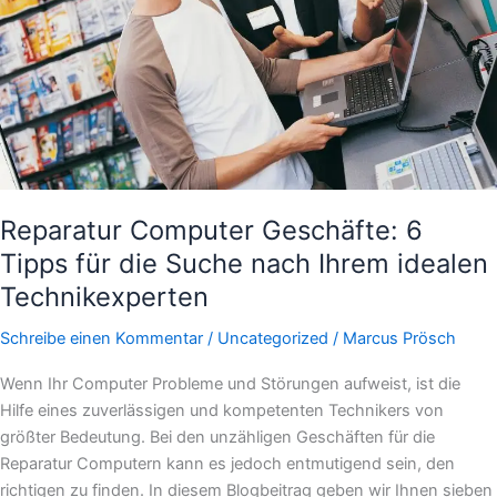
6
Tipps
für
die
Suche
nach
Ihrem
idealen
Technikexperten
Reparatur Computer Geschäfte: 6
Tipps für die Suche nach Ihrem idealen
Technikexperten
Schreibe einen Kommentar
/
Uncategorized
/
Marcus Prösch
Wenn Ihr Computer Probleme und Störungen aufweist, ist die
Hilfe eines zuverlässigen und kompetenten Technikers von
größter Bedeutung. Bei den unzähligen Geschäften für die
Reparatur Computern kann es jedoch entmutigend sein, den
richtigen zu finden. In diesem Blogbeitrag geben wir Ihnen sieben