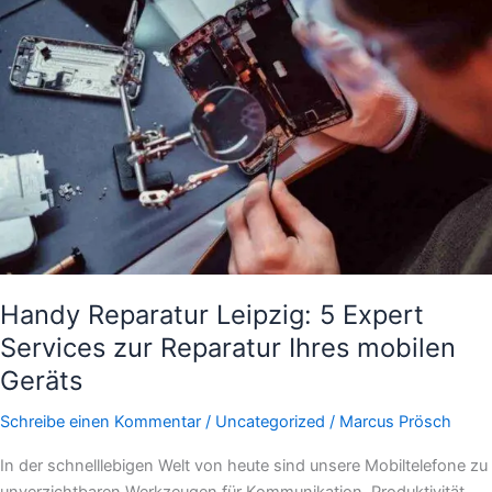
Leipzig:
5
Expert
Services
zur
Reparatur
Ihres
mobilen
Geräts
Handy Reparatur Leipzig: 5 Expert
Services zur Reparatur Ihres mobilen
Geräts
Schreibe einen Kommentar
/
Uncategorized
/
Marcus Prösch
In der schnelllebigen Welt von heute sind unsere Mobiltelefone zu