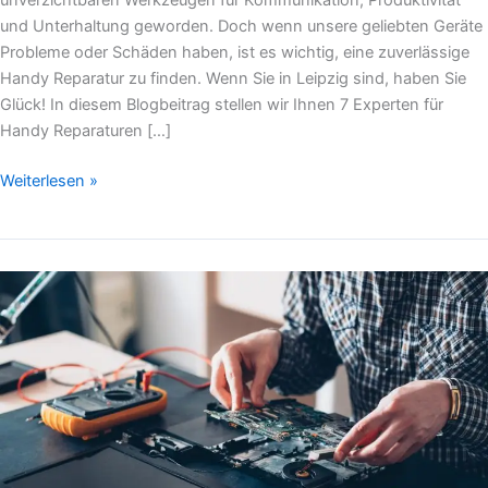
unverzichtbaren Werkzeugen für Kommunikation, Produktivität
und Unterhaltung geworden. Doch wenn unsere geliebten Geräte
Probleme oder Schäden haben, ist es wichtig, eine zuverlässige
Handy Reparatur zu finden. Wenn Sie in Leipzig sind, haben Sie
Glück! In diesem Blogbeitrag stellen wir Ihnen 7 Experten für
Handy Reparaturen […]
Weiterlesen »
Computer
Reparatur
Service
101:
Die
7
wichtigsten
Dinge,