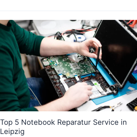
Top
5
Notebook
Reparatur
Service
in
Leipzig
Top 5 Notebook Reparatur Service in
Leipzig