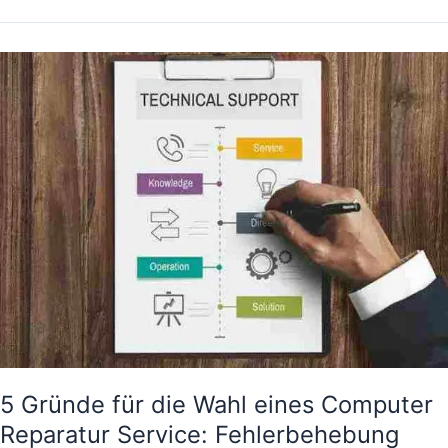
5
Gründe
für
die
Wahl
eines
Computer
Reparatur
Service:
Fehlerbehebung
Ihrer
technischen
Probleme
5 Gründe für die Wahl eines Computer
Reparatur Service: Fehlerbehebung