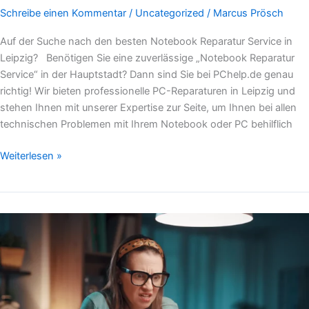
Schreibe einen Kommentar
/
Uncategorized
/
Marcus Prösch
Auf der Suche nach den besten Notebook Reparatur Service in
Leipzig? Benötigen Sie eine zuverlässige „Notebook Reparatur
Service“ in der Hauptstadt? Dann sind Sie bei PChelp.de genau
richtig! Wir bieten professionelle PC-Reparaturen in Leipzig und
stehen Ihnen mit unserer Expertise zur Seite, um Ihnen bei allen
technischen Problemen mit Ihrem Notebook oder PC behilflich
Weiterlesen »
Laptop
Reparatur
in
Leipzig:
Pc
Help