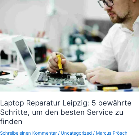
Laptop
Reparatur
Leipzig:
5
bewährte
Schritte,
um
den
besten
Service
zu
finden
Laptop Reparatur Leipzig: 5 bewährte
Schritte, um den besten Service zu
finden
Schreibe einen Kommentar
/
Uncategorized
/
Marcus Prösch