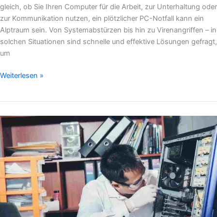
gleich, ob Sie Ihren Computer für die Arbeit, zur Unterhaltung oder
zur Kommunikation nutzen, ein plötzlicher PC-Notfall kann ein
Alptraum sein. Von Systemabstürzen bis hin zu Virenangriffen – in
solchen Situationen sind schnelle und effektive Lösungen gefragt,
um
Weiterlesen »
6
leistungsstarke
PC
Doktor
Tipps
zur
Wiederherstellung
der
Gesundheit