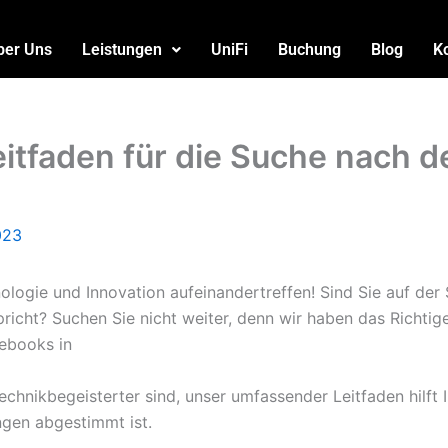
ber Uns
Leistungen
UniFi
Buchung
Blog
K
Leitfaden für die Suche nach
023
nologie und Innovation aufeinandertreffen! Sind Sie auf de
icht? Suchen Sie nicht weiter, denn wir haben das Richtige
tebooks in
echnikbegeisterter sind, unser umfassender Leitfaden hilft 
ngen abgestimmt ist.