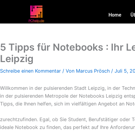
Zum
Inhalt
Home
Ü
springen
5 Tipps für Notebooks : Ihr 
Leipzig
Schreibe einen Kommentar
/ Von
Marcus Prösch
/
Juli 5, 2
Willkommen in der pulsierenden Stadt Leipzig, in der Tech
in der pulsierenden Metropole der Notebooks Leipzig entspr
Tipps, die Ihnen helfen, sich im vielfältigen Angebot an No
zurechtzufinden. Egal, ob Sie Student, Berufstätiger oder T
ideale Notebook zu finden, das perfekt auf Ihre Anforderu