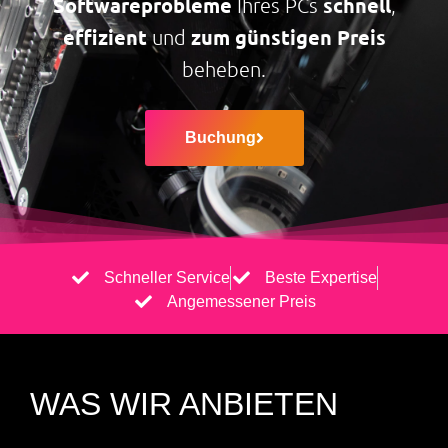
Softwareprobleme
schnell
Ihres PCs
,
effizient
zum günstigen Preis
und
beheben.
Buchung
Schneller Service
Beste Expertise
Angemessener Preis
WAS WIR ANBIETEN