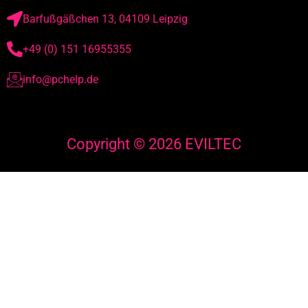
Barfußgäßchen 13, 04109 Leipzig
+49 (0) 151 16955355
info@pchelp.de
Copyright © 2026 EVILTEC
English