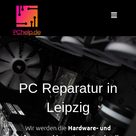
Zum
Inhalt
Main
springen
Menu
PC Reparatur in
Leipzig
Hardware- und
Wir werden die